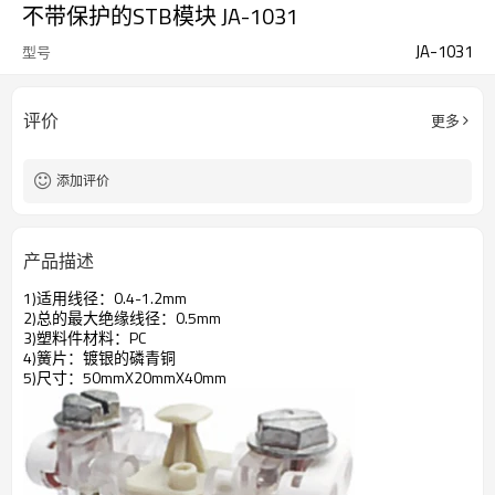
不带保护的STB模块 JA-1031
JA-1031
型号
评价
更多
添加评价
产品描述
1)适用线径：
0.4-1.2mm
2)总的最大绝缘线径：
0.5mm
3)塑料件材料：
PC
4)簧片：镀银的磷青铜
5)尺寸：
50mmX20mmX40mm