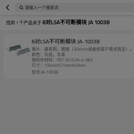
请输入一个搜索词
8对LSA不可断模块 JA 1003B
找到
1
个产品关于
8对LSA不可断模块 JA-1003B
簧片：磷青铜，镀银（30uinch或者依客户需求而定）。适用
颜色：灰底，灰盖
塑料件材料：PBT V0 UL94 or ABS
尺寸：104mmX21mmX40mm
型号:JA-1003B